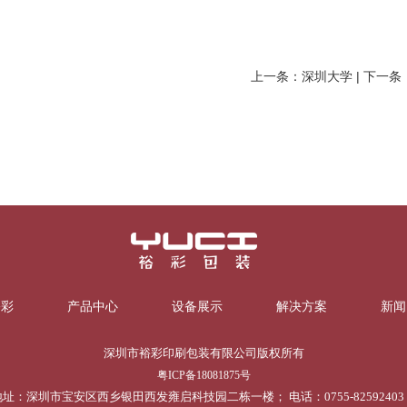
上一条：深圳大学
|
下一条
裕彩
产品中心
设备展示
解决方案
新闻
深圳市裕彩印刷包装有限公司版权所有
粤ICP备18081875号
地址：深圳市宝安区西乡银田西发雍启科技园二栋一楼； 电话：0755-82592403