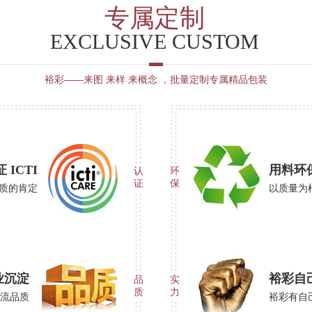
专属定制
EXCLUSIVE CUSTOM
裕彩——来图 来样 来概念 ，批量定制专属精品包装
ICTI
用料环
认
环
证
保
品质的肯定
以质量为
业沉淀
裕彩自
品
实
质
力
一流品质
裕彩有自